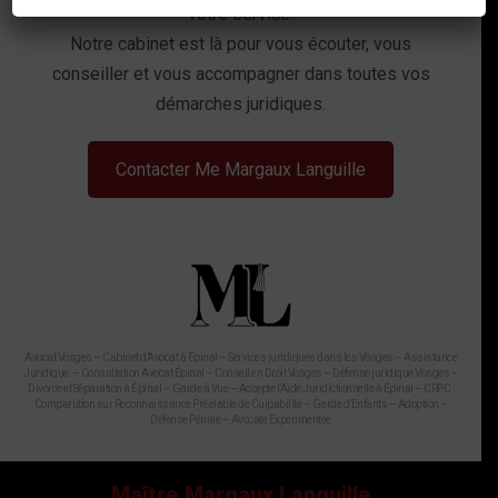
votre service.
Notre cabinet est là pour vous écouter, vous
conseiller et vous accompagner dans toutes vos
démarches juridiques.
Contacter Me Margaux Languille
Avocat Vosges – Cabinet d’Avocat à Épinal – Services juridiques dans les Vosges – Assistance
Juridique – Consultation Avocat Épinal – Conseil en Droit Vosges – Défense juridique Vosges –
Divorce et Séparation à Épinal – Garde à Vue – Accepte l’Aide Juridictionnelle à Épinal – CRPC :
Comparution sur Reconnaissance Préalable de Culpabilité – Garde d’Enfants – Adoption –
Défense Pénale – Avocate Expérimentée
Maître Margaux Languille