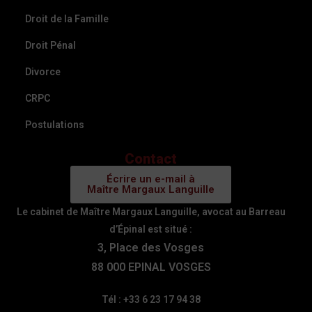
Droit de la Famille
Droit Pénal
Divorce
CRPC
Postulations
Contact
Écrire un e-mail à
Maître Margaux Languille
Le cabinet de Maître Margaux Languille, avocat au Barreau
d’Épinal est situé :
3, Place des Vosges
88 000 EPINAL VOSGES
Tél : +33 6 23 17 94 38