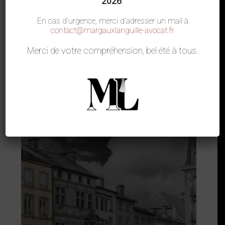
2026
.
En cas d’urgence, merci d’adresser un mail à
contact@margauxlanguille-avocat.fr
.
Merci de votre compréhension, bel été à tous.