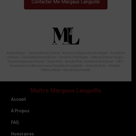
Contacter Me Margaux Languille
Avocat Vosges – Cabinet d’Avocat à Épinal – Services juridiques dans les Vosges – Assistance
Juridique – Consultation Avocat Épinal – Conseil en Droit Vosges – Défense juridique Vosges –
Divorce et Séparation à Épinal – Garde à Vue – Accepte l’Aide Juridictionnelle à Épinal – CRPC :
Comparution sur Reconnaissance Préalable de Culpabilité – Garde d’Enfants – Adoption –
Défense Pénale – Avocate Expérimentée
Maître Margaux Languille
Accueil
À Propos
FAQ
Honoraires