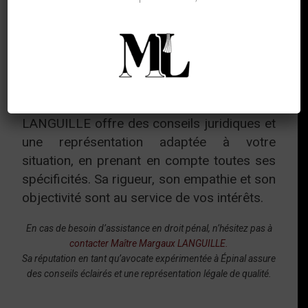
relation de confiance avec les jeunes.
Pour les Victimes,
Prévenus, et Témoins
Que vous soyez victime, prévenu ou témoin,
majeur ou mineur, Maître Margaux
LANGUILLE offre des conseils juridiques et
une représentation adaptée à votre
situation, en prenant en compte toutes ses
spécificités. Sa rigueur, son empathie et son
objectivité sont au service de vos intérêts.
En cas de besoin d’assistance en droit pénal, n’hésitez pas à
contacter Maître Margaux LANGUILLE.
Sa réputation en tant qu’avocate expérimentée à Épinal assure
des conseils éclairés et une représentation légale de qualité.